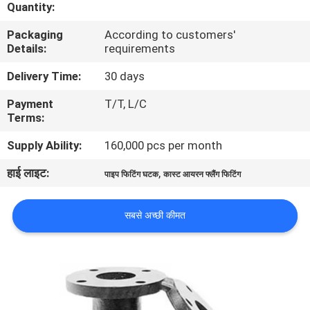
Quantity:
का
Packaging
According to customers'
दौरा
Details:
requirements
Delivery Time:
30 days
गुणवत्ता
Payment
T/T, L/C
नियंत्रण
Terms:
Supply Ability:
160,000 pcs per month
हमसे
हाई लाइट:
,
संपर्क
पाइप फिटिंग घटक
कास्ट आयरन फ्लैंग फिटिंग
करें
सबसे अच्छी कीमत
समाचार
उद्धरण