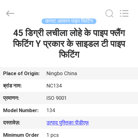
2026
Sunrise
Foundry
CO.,LTD.
All
कास्ट आयरन पाइप फिटिंग
Rights
Reserved.
45 डिग्री लचीला लोहे के पाइप फ्लैंग
घर
फिटिंग Y प्रकार के साइडल टी पाइप
उत्पाद
फिटिंग
वीडियो
Place of Origin:
Ningbo China
ब्रांड नाम:
NC134
हमारे
प्रमाणन:
ISO 9001
बारे
Model Number:
134
में
दस्तावेज़:
उत्पाद पुस्तिका पीडीएफ
कारखाने
Minimum Order
1 pcs