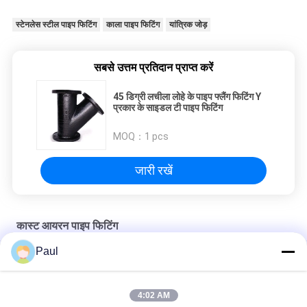
स्टेनलेस स्टील पाइप फिटिंग
काला पाइप फिटिंग
यांत्रिक जोड़
सबसे उत्तम प्रतिदान प्राप्त करें
45 डिग्री लचीला लोहे के पाइप फ्लैंग फिटिंग Y
प्रकार के साइडल टी पाइप फिटिंग
MOQ：
1 pcs
जारी रखें
कास्ट आयरन पाइप फिटिंग
Paul
मैकेनिकल कास्ट आयरन पाइप फिटिंग छोटे अंत बेल रिड्यूसर संयुक्त C153 DI 350
बिटुमेन पेंटिंग कास्ट आयरन पाइप फिटिंग्स लघु शरीर ठोस प्लग एमजे ठोस टोपी
4:02 AM