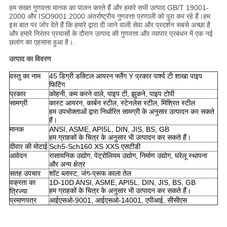
हम सख्त गुणवत्ता मानक का पालन करते हैं और हमारे सभी उत्पाद GB/T 19001-
2000 और ISO9001:2000 अंतर्राष्ट्रीय गुणवत्ता प्रणाली को पूरा कर रहे हैं।हम
इस बात पर जोर देते हैं कि हमारे द्वारा दी जाने वाली सेवा और प्रदर्शन सबसे अच्छा है
और हमारे निरंतर प्रयासों के दौरान उत्पाद की गुणवत्ता और व्यापार प्रबंधन में एक नई
छलांग का एहसास हुआ है।.
उत्पाद का विवरण
वस्तु का नाम
45 डिग्री डक्टिल आयरन फ्लैंग Y प्रकार पार्श्व टी शाखा पाइप
फिटिंग
प्रकार
कोहनी, कम करने वाले, पाइप टी, झुकने, पाइप टोपी
सामग्री
कास्ट आयरन, कार्बन स्टील, स्टेनलेस स्टील, मिश्रित स्टील
हम उपभोक्ताओं द्वारा निर्धारित सामग्री के अनुसार उत्पादन कर सकते
हैं।
मानक
ANSI, ASME, API5L, DIN, JIS, BS, GB
हम ग्राहकों के चित्र के अनुसार भी उत्पादन कर सकते हैं।
दीवार की मोटाई
Sch5-Sch160 XS XXS एसटीडी
आवेदन
रासायनिक उद्योग, पेट्रोलियम उद्योग, निर्माण उद्योग, घरेलू स्थापना
और अन्य क्षेत्र
सतह उपचार
शॉट ब्लास्ट, जंग-प्रूफ काला तेल
वक्रता का
1D-10D ANSI, ASME, API5L, DIN, JIS, BS, GB
हम ग्राहकों के चित्र के अनुसार भी उत्पादन कर सकते हैं।
त्रिज्या
प्रमाणपत्र
आईएसओ-9001, आईएसओ-14001, एपीआई, सीसीएस