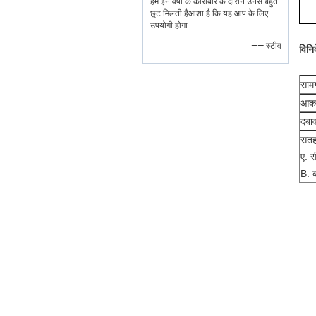
हमें इन वर्षों के कारोबार के दौरान उनसे बहुत
छूट मिलती हैआशा है कि यह आप के लिए
उपयोगी होगा.
—— स्टीव
विनिर
साम
आक
दबा
सतह
ए. स
B. ब