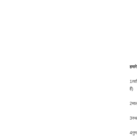
हमार
1त्व
हैं)
2माल
3स्थ
4गुण