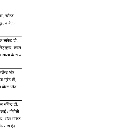
र, फ्लैन्ज
 मुह, डक्टिल
बल सॉकेट टी,
 रिड्यूसर, डबल
ण शाखा के साथ
 फ्लैंग्ड और
ेड ग्रैंड टी,
 बोल्ट ग्लैंड
ऑल सॉकेट टी,
ीआई / पीवीसी
यूसर, ऑल सॉकेट
 के साथ एंड