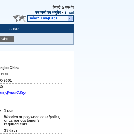
बिक्री & समर्थन
एक बोली का अनुरोध
-
Email
Select Language
समाचार
खोज
ingbo China
C130
SO 9001
30
्पाद पुस्तिका पीडीएफ
y:
1 pcs
Wooden or polywood case/pallet,
or as per customer's
requirements
35 days