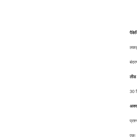
पैके
लकड़
बंदर
लीड
30 द
अक्स
प्रश
एकः 