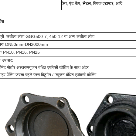
कैप, एंड कैप, सैडल, क्विक एडाप्टर, आदि
्देश
ग्री: लचीला लोहा GGG500-7, 450-12 या अन्य लचीला लोहा
ारः DN50mm-DN2000mm
वः PN10, PN16, PN25
 उपचार:
ीमेंट मोर्टार अस्तर/फ्यूजन बंधित एपॉक्सी कोटिंग के साथ अंदर
ाहर पेंटिंग जस्ता पहले प्लस बिटुमेन / फ्यूजन बंधित एपॉक्सी कोटिंग