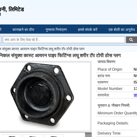
पनी, लिमिटेड
!
ें
कारखाने का दौरा
गुणवत्ता नियंत्रण
हमसे संपर्क करें
एक बोली का अनुरोध
 संयुक्त कास्ट आयरन पाइप फिटिंग्स लघु शरीर टॅप टोपी ठोस प्लग
ेनिकल संयुक्त कास्ट आयरन पाइप फिटिंग्स लघु शरीर टॅप टोपी ठोस प्लग
उत्पाद विवरण:
Place of Origin:
N
ब्रांड नाम:
N
प्रमाणन:
I
Model Number:
1
दस्तावेज़:
उत
भुगतान & नौवहन नियमों:
Minimum Order Quantit
Packaging Details:
Delivery Time: