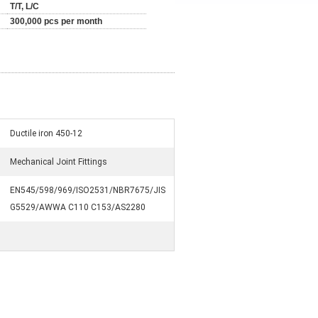
T/T, L/C
300,000 pcs per month
Ductile iron 450-12
Mechanical Joint Fittings
EN545/598/969/ISO2531/NBR7675/JIS
G5529/AWWA C110 C153/AS2280