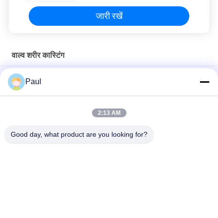
जारी रखें
वाल्व शरीर कास्टिंग
कास्ट आयरन वाल्व बॉडी कास्टिंग चेक कंट्रोल वाटर प्लग डबल फ्लैंज WCB ग्लोब
Paul
वाल्व
कास्ट ग्रे आयरन रेजिन रेत कास्टिंग वाल्व शरीर कास्टिंग Ra 12.5um सतह मोटाई
2:13 AM
खोया मोम सटीक निवेश कास्टिंग चेक वाल्व शरीर भागों अनुकूलित आकार
Good day, what product are you looking for?
लोकप्रिय श्रेणियां
सभी
ग्रे कास्ट आयरन कास्टिंग
नरम कास्ट आयरन
सटीक निवेश कास्टिंग
स्टेनलेस स्टील कास्टिंग