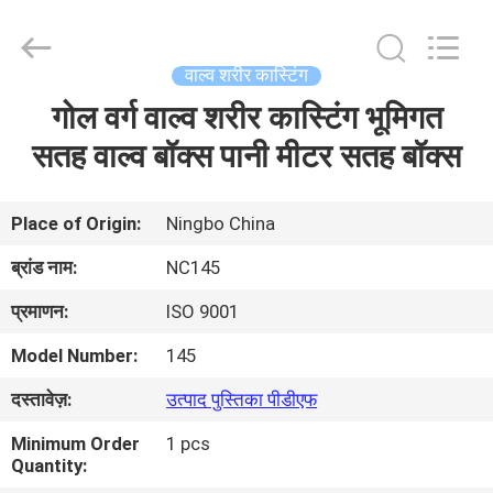
2026
Sunrise
Foundry
CO.,LTD.
All
वाल्व शरीर कास्टिंग
Rights
Reserved.
गोल वर्ग वाल्व शरीर कास्टिंग भूमिगत
घर
सतह वाल्व बॉक्स पानी मीटर सतह बॉक्स
उत्पाद
Place of Origin:
Ningbo China
वीडियो
ब्रांड नाम:
NC145
प्रमाणन:
ISO 9001
हमारे
Model Number:
145
बारे
दस्तावेज़:
उत्पाद पुस्तिका पीडीएफ
में
Minimum Order
1 pcs
Quantity:
कारखाने