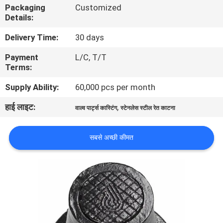
Packaging
Customized
का
Details:
दौरा
Delivery Time:
30 days
Payment
L/C, T/T
गुणवत्ता
Terms:
नियंत्रण
Supply Ability:
60,000 pcs per month
हाई लाइट:
,
हमसे
वाल्व पार्ट्स कास्टिंग
स्टेनलेस स्टील रेत काटना
संपर्क
सबसे अच्छी कीमत
करें
समाचार
उद्धरण