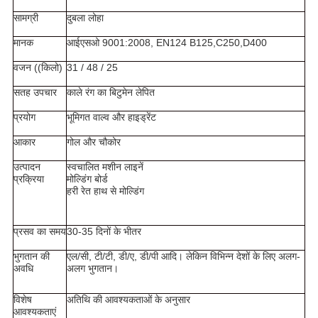
सामग्री
दुबला लोहा
मानक
आईएसओ 9001:2008, EN124 B125,C250,D400
वजन ((किलो)
31 / 48 / 25
सतह उपचार
काले रंग का बिटुमेन लेपित
प्रयोग
भूमिगत वाल्व और हाइड्रेंट
आकार
गोल और चौकोर
उत्पादन
स्वचालित मशीन लाइनें
प्रक्रिया
मोल्डिंग बोर्ड
हरी रेत हाथ से मोल्डिंग
प्रसव का समय
30-35 दिनों के भीतर
भुगतान की
एल/सी, टी/टी, डी/ए, डी/पी आदि। लेकिन विभिन्न देशों के लिए अलग-
अवधि
अलग भुगतान।
विशेष
अतिथि की आवश्यकताओं के अनुसार
आवश्यकताएं