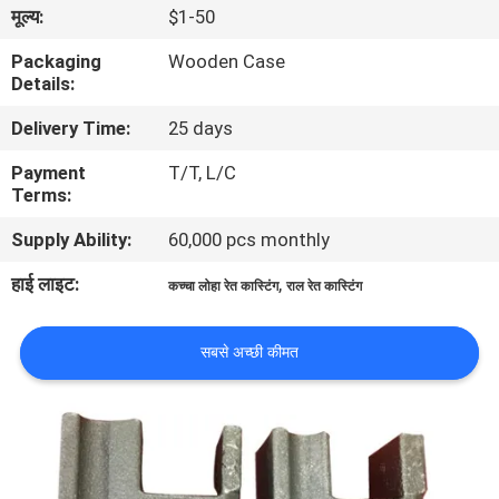
मूल्य:
$1-50
का
दौरा
Packaging
Wooden Case
Details:
Delivery Time:
25 days
गुणवत्ता
नियंत्रण
Payment
T/T, L/C
Terms:
Supply Ability:
60,000 pcs monthly
हमसे
संपर्क
हाई लाइट:
,
कच्चा लोहा रेत कास्टिंग
राल रेत कास्टिंग
करें
सबसे अच्छी कीमत
समाचार
उद्धरण