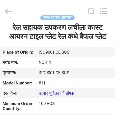
2026
Sunrise
Foundry
CO.,LTD.
All
नरम कास्ट आयरन
Rights
Reserved.
रेल सहायक उपकरण लचीला कास्ट
घर
आयरन टाइल प्लेट रेल कंधे बैफल प्लेट
उत्पाद
Place of Origin:
ISO9001,CE,SGS
वीडियो
ब्रांड नाम:
NC811
प्रमाणन:
ISO9001,CE,SGS
हमारे
Model Number:
811
बारे
दस्तावेज़:
उत्पाद पुस्तिका पीडीएफ
में
Minimum Order
100 PCS
Quantity:
कारखाने