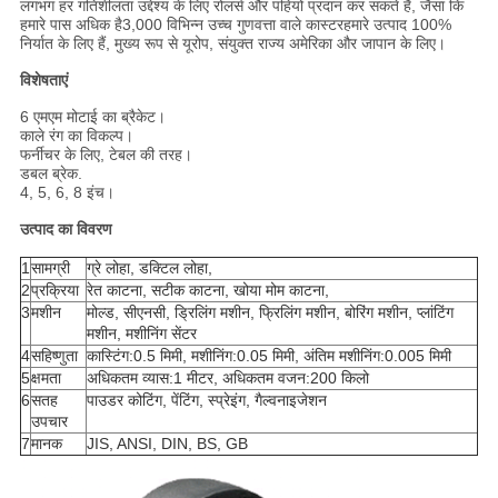
लगभग हर गतिशीलता उद्देश्य के लिए रोलर्स और पहियों प्रदान कर सकते हैं, जैसा कि
हमारे पास अधिक है
3,000 विभिन्न उच्च गुणवत्ता वाले कास्टर
हमारे उत्पाद 100%
निर्यात के लिए हैं, मुख्य रूप से यूरोप, संयुक्त राज्य अमेरिका और जापान के लिए।
विशेषताएं
6 एमएम मोटाई का ब्रैकेट।
काले रंग का विकल्प।
फर्नीचर के लिए, टेबल की तरह।
डबल ब्रेक.
4, 5, 6, 8 इंच।
उत्पाद का विवरण
1
सामग्री
ग्रे लोहा, डक्टिल लोहा,
2
प्रक्रिया
रेत काटना, सटीक काटना, खोया मोम काटना,
3
मशीन
मोल्ड, सीएनसी, ड्रिलिंग मशीन, फ्रिलिंग मशीन, बोरिंग मशीन, प्लांटिंग
मशीन, मशीनिंग सेंटर
4
सहिष्णुता
कास्टिंग:0.5 मिमी, मशीनिंग:0.05 मिमी, अंतिम मशीनिंग:0.005 मिमी
5
क्षमता
अधिकतम व्यास:1 मीटर, अधिकतम वजन:200 किलो
6
सतह
पाउडर कोटिंग, पेंटिंग, स्प्रेइंग, गैल्वनाइजेशन
उपचार
7
मानक
JIS, ANSI, DIN, BS, GB