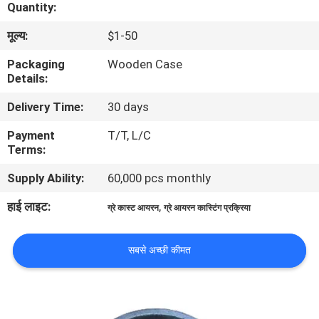
Quantity:
का
मूल्य:
$1-50
दौरा
Packaging
Wooden Case
Details:
गुणवत्ता
Delivery Time:
30 days
नियंत्रण
Payment
T/T, L/C
Terms:
हमसे
Supply Ability:
60,000 pcs monthly
संपर्क
करें
हाई लाइट:
,
ग्रे कास्ट आयरन
ग्रे आयरन कास्टिंग प्रक्रिया
समाचार
सबसे अच्छी कीमत
उद्धरण