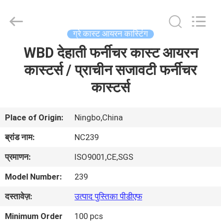
2026
Sunrise
Foundry
CO.,LTD.
All
ग्रे कास्ट आयरन कास्टिंग
Rights
Reserved.
WBD देहाती फर्नीचर कास्ट आयरन
घर
कास्टर्स / प्राचीन सजावटी फर्नीचर
उत्पाद
कास्टर्स
वीडियो
Place of Origin:
Ningbo,China
ब्रांड नाम:
NC239
हमारे
प्रमाणन:
ISO9001,CE,SGS
बारे
Model Number:
239
में
दस्तावेज़:
उत्पाद पुस्तिका पीडीएफ
कारखाने
Minimum Order
100 pcs