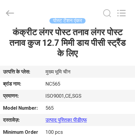
2026
Sunrise
Foundry
CO.,LTD.
All
पोस्ट टेंशन एंकर
Rights
Reserved.
कंक्रीट लंगर पोस्ट तनाव लंगर पोस्ट
घर
तनाव कुज 12.7 मिमी डाय पीसी स्ट्रैंड
उत्पाद
के लिए
वीडियो
उत्पत्ति के प्लेस:
मुख्य भूमि चीन
ब्रांड नाम:
NC565
हमारे
प्रमाणन:
ISO9001,CE,SGS
बारे
Model Number:
565
में
दस्तावेज़:
उत्पाद पुस्तिका पीडीएफ
कारखाने
Minimum Order
100 pcs