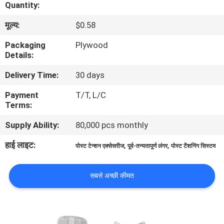
Quantity:
का
मूल्य:
$0.58
दौरा
Packaging
Plywood
Details:
गुणवत्ता
Delivery Time:
30 days
नियंत्रण
Payment
T/T, L/C
Terms:
हमसे
Supply Ability:
80,000 pcs monthly
संपर्क
करें
हाई लाइट:
,
,
पोस्ट टेन्शन एक्सेसरीज
पूर्व-तन्यतापूर्ण लंगर
पोस्ट टेंशनिंग सिस्टम
समाचार
सबसे अच्छी कीमत
उद्धरण