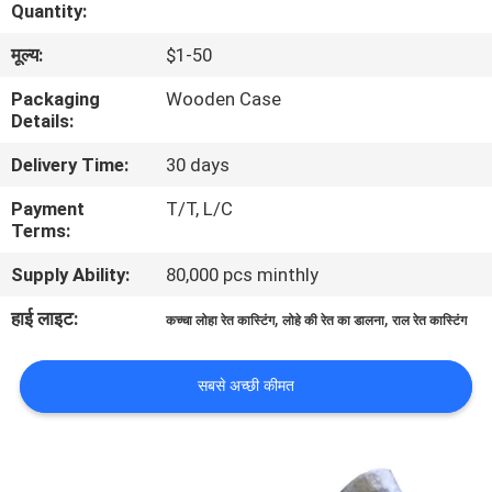
Quantity:
का
मूल्य:
$1-50
दौरा
Packaging
Wooden Case
Details:
गुणवत्ता
Delivery Time:
30 days
नियंत्रण
Payment
T/T, L/C
Terms:
हमसे
Supply Ability:
80,000 pcs minthly
संपर्क
करें
हाई लाइट:
,
,
कच्चा लोहा रेत कास्टिंग
लोहे की रेत का डालना
राल रेत कास्टिंग
समाचार
सबसे अच्छी कीमत
उद्धरण