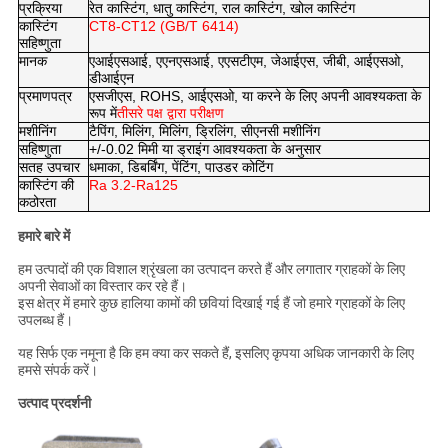
प्रक्रिया
रेत कास्टिंग, धातु कास्टिंग, राल कास्टिंग, खोल कास्टिंग
कास्टिंग
CT8-CT12 (GB/T 6414)
सहिष्णुता
मानक
एआईएसआई, एएनएसआई, एएसटीएम, जेआईएस, जीबी, आईएसओ,
डीआईएन
प्रमाणपत्र
एसजीएस, ROHS, आईएसओ, या करने के लिए अपनी आवश्यकता के
रूप में
तीसरे पक्ष द्वारा परीक्षण
मशीनिंग
टैपिंग, मिलिंग, मिलिंग, ड्रिलिंग, सीएनसी मशीनिंग
सहिष्णुता
+/-0.02 मिमी या ड्राइंग आवश्यकता के अनुसार
सतह उपचार
धमाका, डिबर्बिंग, पेंटिंग, पाउडर कोटिंग
कास्टिंग की
Ra 3.2-Ra125
कठोरता
हमारे बारे में
हम उत्पादों की एक विशाल श्रृंखला का उत्पादन करते हैं और लगातार ग्राहकों के लिए
अपनी सेवाओं का विस्तार कर रहे हैं।
इस क्षेत्र में हमारे कुछ हालिया कामों की छवियां दिखाई गई हैं जो हमारे ग्राहकों के लिए
उपलब्ध हैं।
यह सिर्फ एक नमूना है कि हम क्या कर सकते हैं, इसलिए कृपया अधिक जानकारी के लिए
हमसे संपर्क करें।
उत्पाद प्रदर्शनी