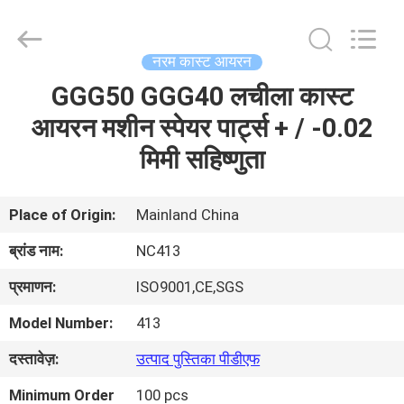
2026
Sunrise
Foundry
CO.,LTD.
All
नरम कास्ट आयरन
Rights
Reserved.
GGG50 GGG40 लचीला कास्ट
घर
आयरन मशीन स्पेयर पार्ट्स + / -0.02
उत्पाद
मिमी सहिष्णुता
वीडियो
Place of Origin:
Mainland China
ब्रांड नाम:
NC413
हमारे
प्रमाणन:
ISO9001,CE,SGS
बारे
Model Number:
413
में
दस्तावेज़:
उत्पाद पुस्तिका पीडीएफ
कारखाने
Minimum Order
100 pcs