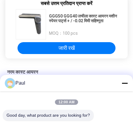
सबसे उत्तम प्रतिदान प्राप्त करें
GGG50 GGG40 लचीला कास्ट आयरन मशीन
स्पेयर पार्ट्स + / -0.02 मिमी सहिष्णुता
MOQ：
100 pcs
जारी रखें
नरम कास्ट आयरन
Paul
तन्य लौह रेत कास्टिंग असर सीट असर आवास
नरम लोहे की रेत कास्टिंग नाली आवंटित खाई ग्रिट्स गली ग्रिट्स
12:00 AM
OEM/ODM अनुकूलित लचीला लोहा यांत्रिक कृषि भागों
Good day, what product are you looking for?
लोकप्रिय श्रेणियां
सभी