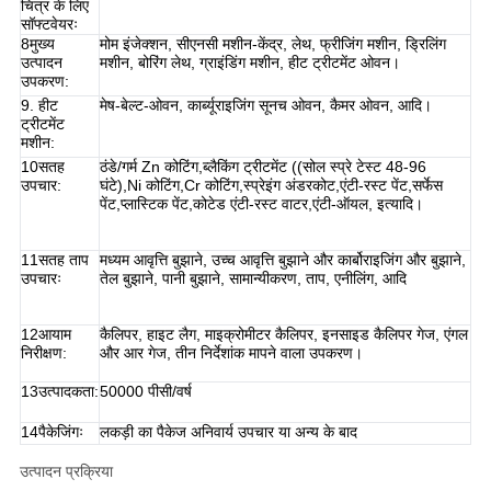
चित्र के लिए
सॉफ्टवेयरः
8मुख्य
मोम इंजेक्शन, सीएनसी मशीन-केंद्र, लेथ, फ्रीजिंग मशीन, ड्रिलिंग
उत्पादन
मशीन, बोरिंग लेथ, ग्राइंडिंग मशीन, हीट ट्रीटमेंट ओवन।
उपकरण:
9. हीट
मेष-बेल्ट-ओवन, कार्ब्यूराइजिंग सूनच ओवन, कैमर ओवन, आदि।
ट्रीटमेंट
मशीन:
10सतह
ठंडे/गर्म Zn कोटिंग,ब्लैकिंग ट्रीटमेंट ((सोल स्प्रे टेस्ट 48-96
उपचार:
घंटे),Ni कोटिंग,Cr कोटिंग,स्प्रेइंग अंडरकोट,एंटी-रस्ट पेंट,सर्फेस
पेंट,प्लास्टिक पेंट,कोटेड एंटी-रस्ट वाटर,एंटी-ऑयल, इत्यादि।
11सतह ताप
मध्यम आवृत्ति बुझाने, उच्च आवृत्ति बुझाने और कार्बोराइजिंग और बुझाने,
उपचारः
तेल बुझाने, पानी बुझाने, सामान्यीकरण, ताप, एनीलिंग, आदि
12आयाम
कैलिपर, हाइट लैग, माइक्रोमीटर कैलिपर, इनसाइड कैलिपर गेज, एंगल
निरीक्षण:
और आर गेज, तीन निर्देशांक मापने वाला उपकरण।
13उत्पादकता:
50000 पीसी/वर्ष
14पैकेजिंगः
लकड़ी का पैकेज अनिवार्य उपचार या अन्य के बाद
उत्पादन प्रक्रिया