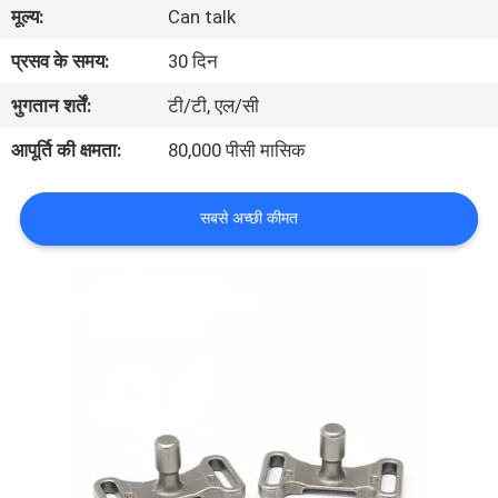
मूल्य:
Can talk
का
दौरा
प्रसव के समय:
30 दिन
भुगतान शर्तें:
टी/टी, एल/सी
गुणवत्ता
आपूर्ति की क्षमता:
80,000 पीसी मासिक
नियंत्रण
सबसे अच्छी कीमत
हमसे
संपर्क
करें
समाचार
उद्धरण