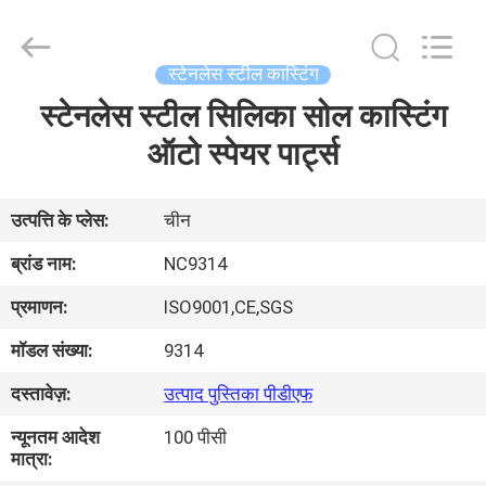
2026
Sunrise
Foundry
CO.,LTD.
All
स्टेनलेस स्टील कास्टिंग
Rights
Reserved.
स्टेनलेस स्टील सिलिका सोल कास्टिंग
घर
ऑटो स्पेयर पार्ट्स
उत्पाद
उत्पत्ति के प्लेस:
चीन
वीडियो
ब्रांड नाम:
NC9314
प्रमाणन:
ISO9001,CE,SGS
हमारे
मॉडल संख्या:
9314
बारे
दस्तावेज़:
उत्पाद पुस्तिका पीडीएफ
में
न्यूनतम आदेश
100 पीसी
मात्रा:
कारखाने