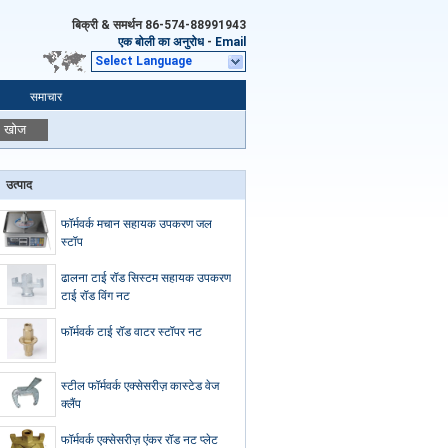
बिक्री & समर्थन
86-574-88991943
एक बोली का अनुरोध
-
Email
Select Language
समाचार
खोज
उत्पाद
फॉर्मवर्क मचान सहायक उपकरण जल
स्टॉप
ढालना टाई रॉड सिस्टम सहायक उपकरण
टाई रॉड विंग नट
फॉर्मवर्क टाई रॉड वाटर स्टॉपर नट
स्टील फॉर्मवर्क एक्सेसरीज़ कास्टेड वेज
क्लैंप
फॉर्मवर्क एक्सेसरीज़ एंकर रॉड नट प्लेट