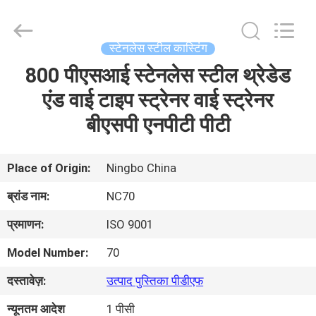
2026
Sunrise
Foundry
CO.,LTD.
All
स्टेनलेस स्टील कास्टिंग
Rights
Reserved.
800 पीएसआई स्टेनलेस स्टील थ्रेडेड
घर
एंड वाई टाइप स्ट्रेनर वाई स्ट्रेनर
उत्पाद
बीएसपी एनपीटी पीटी
वीडियो
Place of Origin:
Ningbo China
ब्रांड नाम:
NC70
हमारे
प्रमाणन:
ISO 9001
बारे
Model Number:
70
में
दस्तावेज़:
उत्पाद पुस्तिका पीडीएफ
कारखाने
न्यूनतम आदेश
1 पीसी