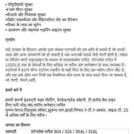
• पी
यूपीएमपी सुरक्षा
•
F
कम मीटर सुरक्षा
•
वी
अल्वे और नियामक सुरक्षा
•
पी
हीट एक्सचेंजर और रेफ्रिजरेटर सेट का रोटेशन
•
पी
भाप के जाल का घूर्णन
• उपकरण और सहायक पाइपिंग आइटम सुरक्षा
प्रयोग
वाई प्रकार के फ़िल्टर आपके द्रव संभाल प्रणाली को उस क्षति से बचाते हैं जो वाल्वों,
जाल और अन्य उपकरणों को हो सकती है जब अजनबी पदार्थ जैसे गंदगी होती है।स्केल
या वेल्डिंग कणों पाइपलाइन के माध्यम से यात्राकार्बन स्टील, स्टेनलेस स्टील में
1500LB तक के सेवाओं के लिए थ्रेडेड या फ्लैंज अंत कनेक्शन के साथ उपलब्ध है।
स्ट्रेनर्स में हटाने योग्य स्ट्रेनर स्क्रीन के सही फिट के लिए एक मशीन-टॉपर सीट है;
और एक ब्लो-ऑफ प्लग जिसे एक वैकल्पिक बॉल वाल्व के साथ बदल दिया जा सकता है,
जो गंदगी, पैमाने,आदि.
हमारे बारे में
हमारी कंपनी इंडस्ट्री पाइप फिटिंग, वेल्डेड/फ्रेड कोहनी, टी,
क्रॉस,
कैप,
पाइप
हैंगर,
नली जोड़,
संघ,
त्वरित कनेक्टर,
त्वरित
युग्मन,
फेरुल,
रिड्यूसर,
सोकेट,
झुकना,
प्लग,
झाड़ी,
निप्पल,
Y-टी,
Y-आकार, साइड-टी, 25
से अधिक वर्षों के लिए फ्लैंज।
उत्पाद का विवरण
सामग्री
स्टेनलेस स्टील 304 / 316 / 304L / 316L