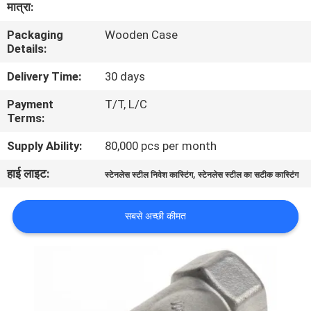
मात्रा:
का
Packaging
Wooden Case
दौरा
Details:
Delivery Time:
30 days
गुणवत्ता
Payment
T/T, L/C
नियंत्रण
Terms:
Supply Ability:
80,000 pcs per month
हमसे
हाई लाइट:
,
संपर्क
स्टेनलेस स्टील निवेश कास्टिंग
स्टेनलेस स्टील का सटीक कास्टिंग
करें
सबसे अच्छी कीमत
समाचार
उद्धरण