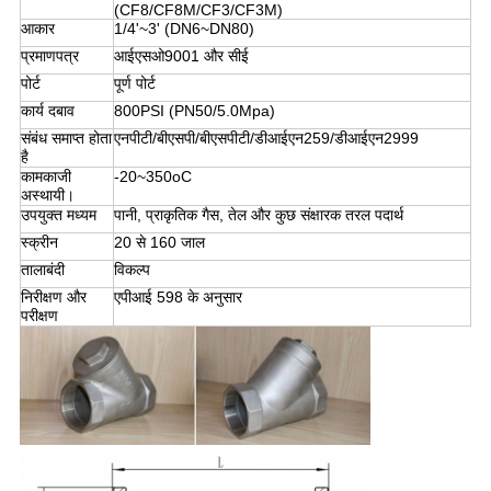
(CF8/CF8M/CF3/CF3M)
आकार
1/4'~3' (DN6~DN80)
प्रमाणपत्र
आईएसओ9001 और सीई
पोर्ट
पूर्ण पोर्ट
कार्य दबाव
800PSI (PN50/5.0Mpa)
संबंध समाप्त होता
एनपीटी/बीएसपी/बीएसपीटी/डीआईएन259/डीआईएन2999
है
कामकाजी
-20~350
oC
अस्थायी।
उपयुक्त मध्यम
पानी, प्राकृतिक गैस, तेल और कुछ संक्षारक तरल पदार्थ
स्क्रीन
20 से 160 जाल
तालाबंदी
विकल्प
निरीक्षण और
एपीआई 598 के अनुसार
परीक्षण