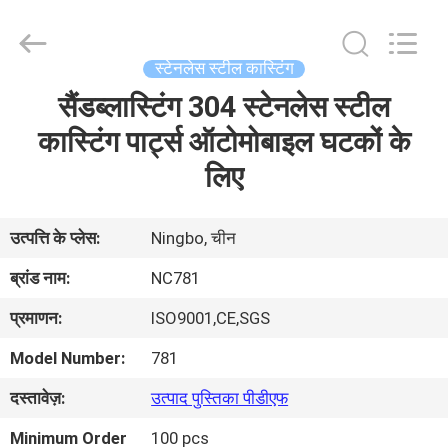
2026
Sunrise
Foundry
CO.,LTD.
All
स्टेनलेस स्टील कास्टिंग
Rights
Reserved.
सैंडब्लास्टिंग 304 स्टेनलेस स्टील
घर
कास्टिंग पार्ट्स ऑटोमोबाइल घटकों के
उत्पाद
लिए
वीडियो
उत्पत्ति के प्लेस:
Ningbo, चीन
ब्रांड नाम:
NC781
हमारे
प्रमाणन:
ISO9001,CE,SGS
बारे
Model Number:
781
में
दस्तावेज़:
उत्पाद पुस्तिका पीडीएफ
कारखाने
Minimum Order
100 pcs