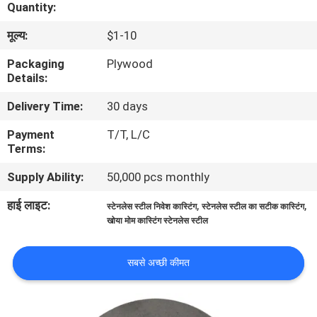
Quantity:
का
मूल्य:
$1-10
दौरा
Packaging
Plywood
Details:
गुणवत्ता
Delivery Time:
30 days
नियंत्रण
Payment
T/T, L/C
Terms:
हमसे
Supply Ability:
50,000 pcs monthly
संपर्क
करें
हाई लाइट:
,
,
स्टेनलेस स्टील निवेश कास्टिंग
स्टेनलेस स्टील का सटीक कास्टिंग
खोया मोम कास्टिंग स्टेनलेस स्टील
समाचार
सबसे अच्छी कीमत
उद्धरण