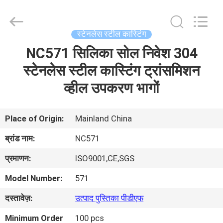
2026
Sunrise
Foundry
CO.,LTD.
All
स्टेनलेस स्टील कास्टिंग
Rights
Reserved.
NC571 सिलिका सोल निवेश 304
घर
स्टेनलेस स्टील कास्टिंग ट्रांसमिशन
उत्पाद
व्हील उपकरण भागों
वीडियो
Place of Origin:
Mainland China
ब्रांड नाम:
NC571
हमारे
प्रमाणन:
ISO9001,CE,SGS
बारे
Model Number:
571
में
दस्तावेज़:
उत्पाद पुस्तिका पीडीएफ
कारखाने
Minimum Order
100 pcs